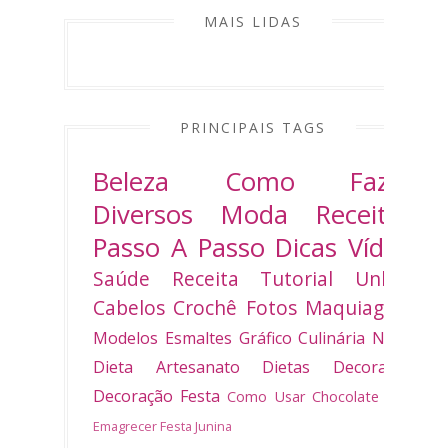
MAIS LIDAS
PRINCIPAIS TAGS
Beleza
Como Fazer
Diversos
Moda
Receitas
Passo A Passo
Dicas
Vídeo
Saúde
Receita
Tutorial
Unhas
Cabelos
Crochê
Fotos
Maquiagem
Modelos
Esmaltes
Gráfico
Culinária
Natal
Dieta
Artesanato
Dietas
Decoradas
Decoração
Festa
Como Usar
Chocolate
Bolo
Emagrecer
Festa Junina