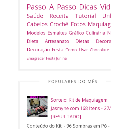
Passo A Passo
Dicas
Vídeo
Saúde
Receita
Tutorial
Unhas
Cabelos
Crochê
Fotos
Maquiagem
Modelos
Esmaltes
Gráfico
Culinária
Natal
Dieta
Artesanato
Dietas
Decoradas
Decoração
Festa
Como Usar
Chocolate
Bolo
Emagrecer
Festa Junina
POPULARES DO MÊS
Sorteio: Kit de Maquiagem
Jasmyne com 168 Itens - 27/10
[RESULTADO]
Conteúdo do Kit: - 96 Sombras em Pó - 32