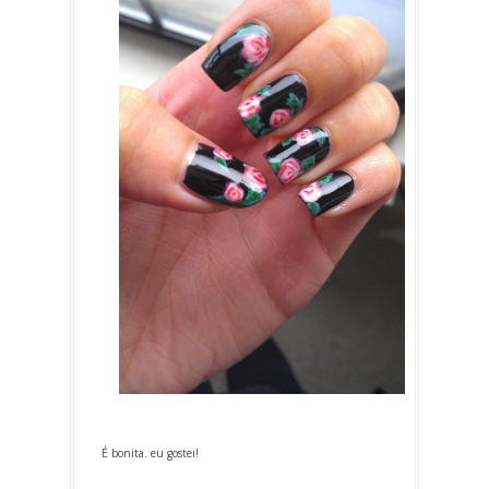
É bonita. eu gostei!