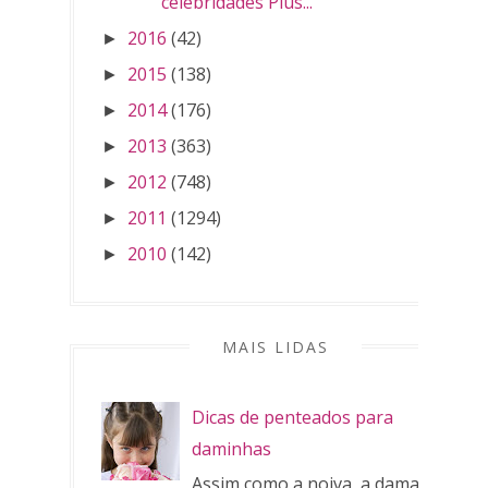
celebridades Plus...
2016
(42)
►
2015
(138)
►
2014
(176)
►
2013
(363)
►
2012
(748)
►
2011
(1294)
►
2010
(142)
►
MAIS LIDAS
Dicas de penteados para
daminhas
Assim como a noiva, a dama de