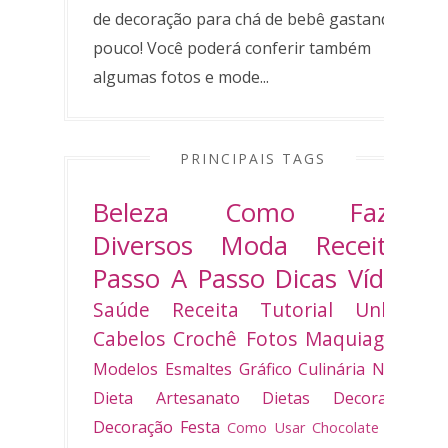
de decoração para chá de bebê gastando
pouco! Você poderá conferir também
algumas fotos e mode...
PRINCIPAIS TAGS
Beleza
Como Fazer
Diversos
Moda
Receitas
Passo A Passo
Dicas
Vídeo
Saúde
Receita
Tutorial
Unhas
Cabelos
Crochê
Fotos
Maquiagem
Modelos
Esmaltes
Gráfico
Culinária
Natal
Dieta
Artesanato
Dietas
Decoradas
Decoração
Festa
Como Usar
Chocolate
Bolo