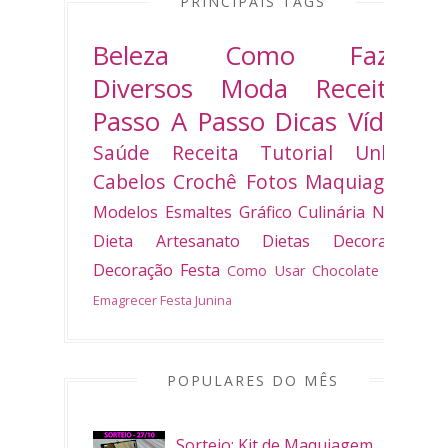
PRINCIPAIS TAGS
Beleza
Como Fazer
Diversos
Moda
Receitas
Passo A Passo
Dicas
Vídeo
Saúde
Receita
Tutorial
Unhas
Cabelos
Crochê
Fotos
Maquiagem
Modelos
Esmaltes
Gráfico
Culinária
Natal
Dieta
Artesanato
Dietas
Decoradas
Decoração
Festa
Como Usar
Chocolate
Bolo
Emagrecer
Festa Junina
POPULARES DO MÊS
Sorteio: Kit de Maquiagem