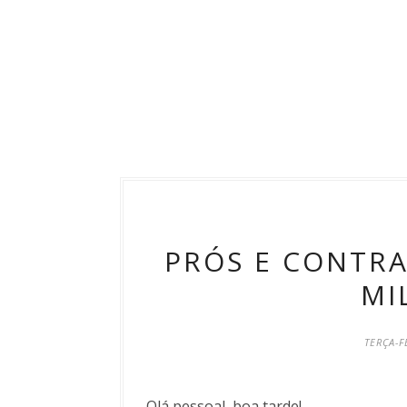
PRÓS E CONTRA
MI
TERÇA-F
Olá pessoal, boa tarde!