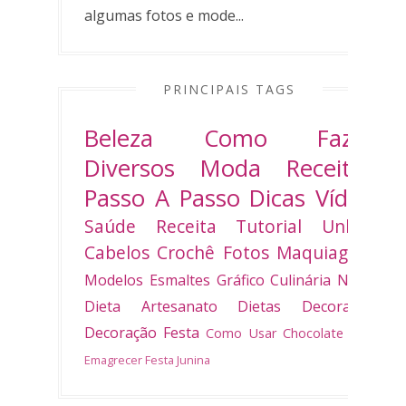
algumas fotos e mode...
PRINCIPAIS TAGS
Beleza
Como Fazer
Diversos
Moda
Receitas
Passo A Passo
Dicas
Vídeo
Saúde
Receita
Tutorial
Unhas
Cabelos
Crochê
Fotos
Maquiagem
Modelos
Esmaltes
Gráfico
Culinária
Natal
Dieta
Artesanato
Dietas
Decoradas
Decoração
Festa
Como Usar
Chocolate
Bolo
Emagrecer
Festa Junina