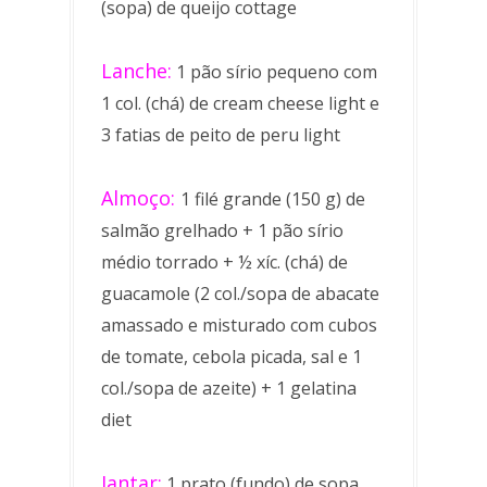
(sopa) de queijo cottage
Lanche:
1 pão sírio pequeno com
1 col. (chá) de cream cheese light e
3 fatias de peito de peru light
Almoço:
1 filé grande (150 g) de
salmão grelhado + 1 pão sírio
médio torrado + ½ xíc. (chá) de
guacamole (2 col./sopa de abacate
amassado e misturado com cubos
de tomate, cebola picada, sal e 1
col./sopa de azeite) + 1 gelatina
diet
Jantar:
1 prato (fundo) de sopa