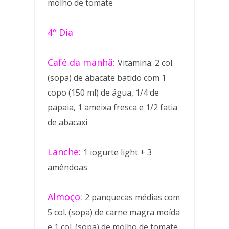
molho de tomate
4º Dia
Café da manhã:
Vitamina: 2 col.
(sopa) de abacate batido com 1
copo (150 ml) de água, 1/4 de
papaia, 1 ameixa fresca e 1/2 fatia
de abacaxi
Lanche:
1 iogurte light + 3
amêndoas
Almoço:
2 panquecas médias com
5 col. (sopa) de carne magra moída
e 1 col. (sopa) de molho de tomate