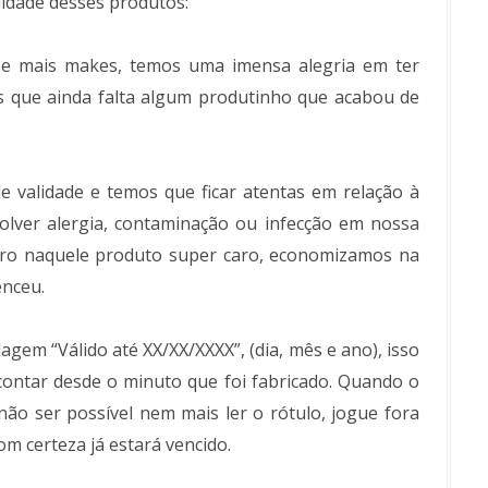
lidade desses produtos:
e mais makes, temos uma imensa alegria em ter
 que ainda falta algum produtinho que acabou de
 validade e temos que ficar atentas em relação à
olver alergia, contaminação ou infecção em nossa
iro naquele produto super caro, economizamos na
enceu.
gem “Válido até XX/XX/XXXX”, (dia, mês e ano), isso
contar desde o minuto que foi fabricado. Quando o
não ser possível nem mais ler o rótulo, jogue fora
om certeza já estará vencido.