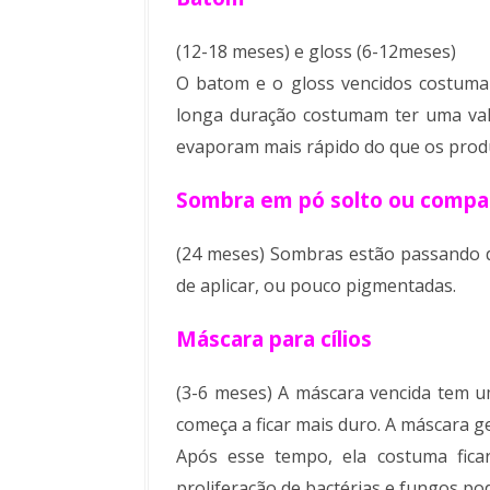
(12-18 meses) e gloss (6-12meses)
O batom e o gloss vencidos costumam
longa duração costumam ter uma val
evaporam mais rápido do que os produ
Sombra em pó solto ou compa
(24 meses) Sombras estão passando da
de aplicar, ou pouco pigmentadas.
Máscara para cílios
(3-6 meses) A máscara vencida tem u
começa a ficar mais duro. A máscara g
Após esse tempo, ela costuma ficar 
proliferação de bactérias e fungos po