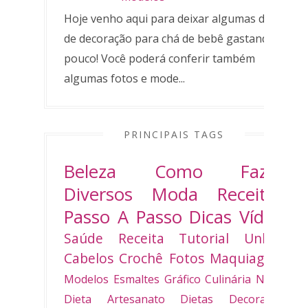
Hoje venho aqui para deixar algumas dicas
de decoração para chá de bebê gastando
pouco! Você poderá conferir também
algumas fotos e mode...
PRINCIPAIS TAGS
Beleza
Como Fazer
Diversos
Moda
Receitas
Passo A Passo
Dicas
Vídeo
Saúde
Receita
Tutorial
Unhas
Cabelos
Crochê
Fotos
Maquiagem
Modelos
Esmaltes
Gráfico
Culinária
Natal
Dieta
Artesanato
Dietas
Decoradas