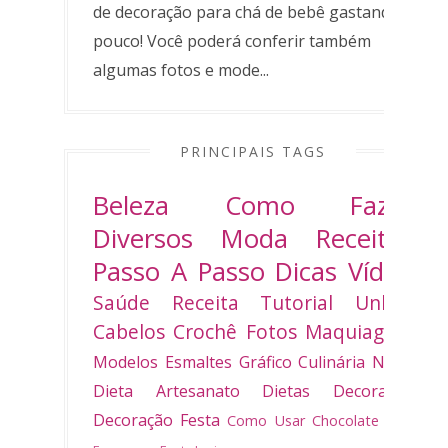
de decoração para chá de bebê gastando
pouco! Você poderá conferir também
algumas fotos e mode...
PRINCIPAIS TAGS
Beleza
Como Fazer
Diversos
Moda
Receitas
Passo A Passo
Dicas
Vídeo
Saúde
Receita
Tutorial
Unhas
Cabelos
Crochê
Fotos
Maquiagem
Modelos
Esmaltes
Gráfico
Culinária
Natal
Dieta
Artesanato
Dietas
Decoradas
Decoração
Festa
Como Usar
Chocolate
Bolo