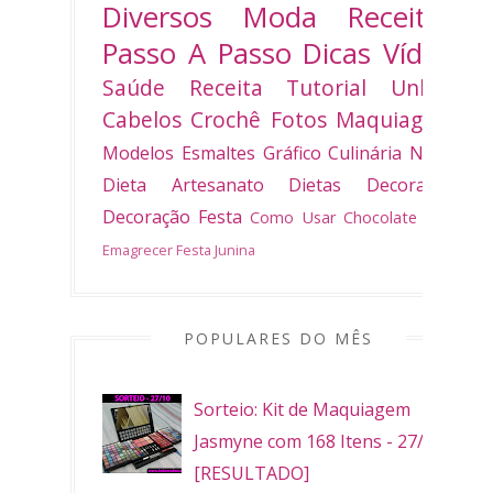
Diversos
Moda
Receitas
Passo A Passo
Dicas
Vídeo
Saúde
Receita
Tutorial
Unhas
Cabelos
Crochê
Fotos
Maquiagem
Modelos
Esmaltes
Gráfico
Culinária
Natal
Dieta
Artesanato
Dietas
Decoradas
Decoração
Festa
Como Usar
Chocolate
Bolo
Emagrecer
Festa Junina
POPULARES DO MÊS
Sorteio: Kit de Maquiagem
Jasmyne com 168 Itens - 27/10
[RESULTADO]