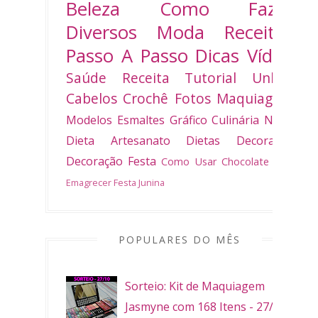
Beleza
Como Fazer
Diversos
Moda
Receitas
Passo A Passo
Dicas
Vídeo
Saúde
Receita
Tutorial
Unhas
Cabelos
Crochê
Fotos
Maquiagem
Modelos
Esmaltes
Gráfico
Culinária
Natal
Dieta
Artesanato
Dietas
Decoradas
Decoração
Festa
Como Usar
Chocolate
Bolo
Emagrecer
Festa Junina
POPULARES DO MÊS
Sorteio: Kit de Maquiagem
Jasmyne com 168 Itens - 27/10