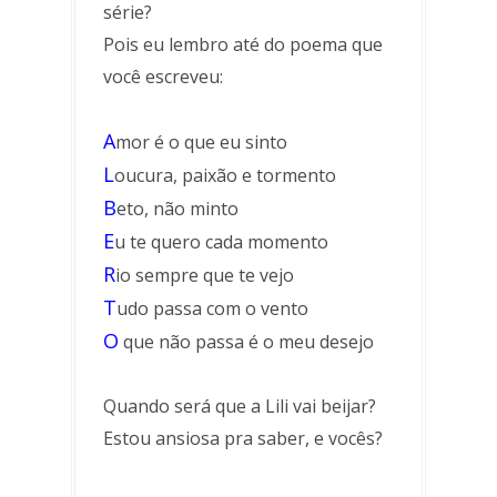
série?
Pois eu lembro até do poema que
você escreveu:
A
mor é o que eu sinto
L
oucura, paixão e tormento
B
eto, não minto
E
u te quero cada momento
R
io sempre que te vejo
T
udo passa com o vento
O
que não passa é o meu desejo
Quando será que a Lili vai beijar?
Estou ansiosa pra saber, e vocês?