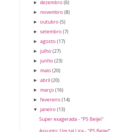
dezembro
(6)
►
novembro
(8)
►
outubro
(5)
►
setembro
(7)
►
agosto
(17)
►
julho
(27)
►
junho
(23)
►
maio
(20)
►
abril
(20)
►
março
(16)
►
fevereiro
(14)
►
janeiro
(13)
▼
Super exagerada - "PS Beijei"
Assunto: Um tal Lira - "PS Beijei"