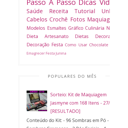
Passo A Passo
Dicas
Vídeo
Saúde
Receita
Tutorial
Unhas
Cabelos
Crochê
Fotos
Maquiagem
Modelos
Esmaltes
Gráfico
Culinária
Natal
Dieta
Artesanato
Dietas
Decoradas
Decoração
Festa
Como Usar
Chocolate
Bolo
Emagrecer
Festa Junina
POPULARES DO MÊS
Sorteio: Kit de Maquiagem
Jasmyne com 168 Itens - 27/10
[RESULTADO]
Conteúdo do Kit: - 96 Sombras em Pó - 32