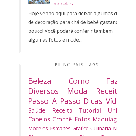
modelos
Hoje venho aqui para deixar algumas dicas
de decoração para chá de bebê gastando
pouco! Você poderá conferir também
algumas fotos e mode...
PRINCIPAIS TAGS
Beleza
Como Fazer
Diversos
Moda
Receitas
Passo A Passo
Dicas
Vídeo
Saúde
Receita
Tutorial
Unhas
Cabelos
Crochê
Fotos
Maquiagem
Modelos
Esmaltes
Gráfico
Culinária
Natal