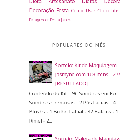
Dieta
Artesanato
Dietas
Decoradas
Decoração
Festa
Como Usar
Chocolate
Bolo
Emagrecer
Festa Junina
POPULARES DO MÊS
Sorteio: Kit de Maquiagem
Jasmyne com 168 Itens - 27/10
[RESULTADO]
Conteúdo do Kit: - 96 Sombras em Pó - 32
Sombras Cremosas - 2 Pós Faciais - 4
Blushs - 1 Brilho Labial - 32 Batons - 1
Rímel - 2...
Sorteio: Maleta de Maquiagem