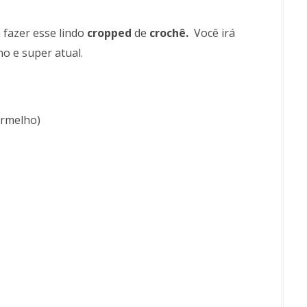
 fazer esse lindo
cropped
de
crochê.
Você irá
o e super atual.
ermelho)