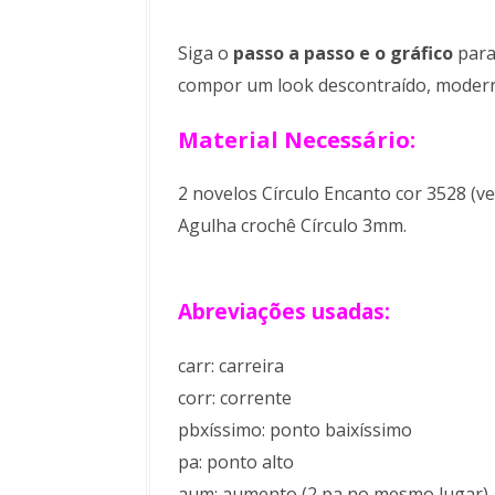
Siga o
passo a passo e o gráfico
para
compor um look descontraído, modern
Material Necessário:
2 novelos Círculo Encanto cor 3528 (v
Agulha crochê Círculo 3mm.
Abreviações usadas:
carr: carreira
corr: corrente
pbxíssimo: ponto baixíssimo
pa: ponto alto
aum: aumento (2 pa no mesmo lugar)