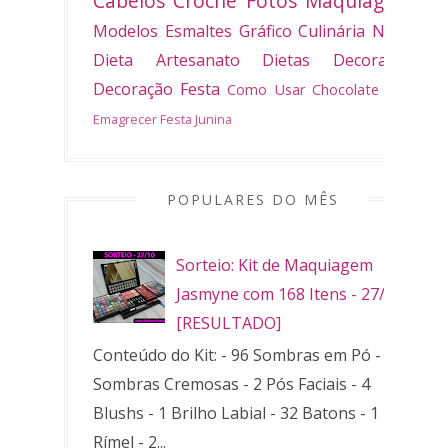
Cabelos
Crochê
Fotos
Maquiagem
Modelos
Esmaltes
Gráfico
Culinária
Natal
Dieta
Artesanato
Dietas
Decoradas
Decoração
Festa
Como Usar
Chocolate
Bolo
Emagrecer
Festa Junina
POPULARES DO MÊS
Sorteio: Kit de Maquiagem
Jasmyne com 168 Itens - 27/10
[RESULTADO]
Conteúdo do Kit: - 96 Sombras em Pó - 32
Sombras Cremosas - 2 Pós Faciais - 4
Blushs - 1 Brilho Labial - 32 Batons - 1
Rímel - 2...