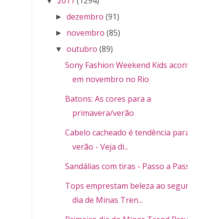
2011
(1294)
▼
dezembro
(91)
►
novembro
(85)
►
outubro
(89)
▼
Sony Fashion Weekend Kids acontece
em novembro no Rio
Batons: As cores para a
primavera/verão
Cabelo cacheado é tendência para o
verão - Veja di...
Sandálias com tiras - Passo a Passo
Tops emprestam beleza ao segundo
dia de Minas Tren...