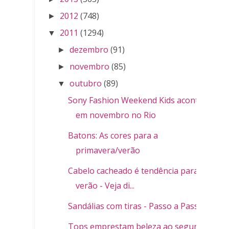
2012
(748)
►
2011
(1294)
▼
dezembro
(91)
►
novembro
(85)
►
outubro
(89)
▼
Sony Fashion Weekend Kids acontece
em novembro no Rio
Batons: As cores para a
primavera/verão
Cabelo cacheado é tendência para o
verão - Veja di...
Sandálias com tiras - Passo a Passo
Tops emprestam beleza ao segundo