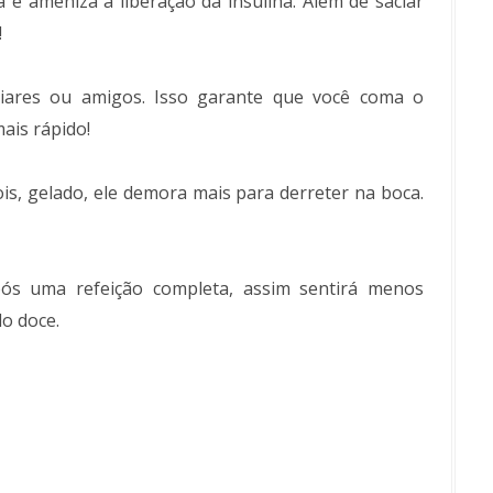
 e ameniza a liberação da insulina. Além de saciar
!
liares ou amigos. Isso garante que você coma o
ais rápido!
ois, gelado, ele demora mais para derreter na boca.
ós uma refeição completa, assim sentirá menos
o doce.