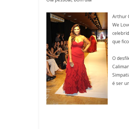
Arthur 
We Love
celebri
que fic
O desfi
Caliman
Simpati
é ser u