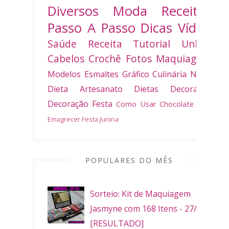
Diversos
Moda
Receitas
Passo A Passo
Dicas
Vídeo
Saúde
Receita
Tutorial
Unhas
Cabelos
Crochê
Fotos
Maquiagem
Modelos
Esmaltes
Gráfico
Culinária
Natal
Dieta
Artesanato
Dietas
Decoradas
Decoração
Festa
Como Usar
Chocolate
Bolo
Emagrecer
Festa Junina
POPULARES DO MÊS
Sorteio: Kit de Maquiagem
Jasmyne com 168 Itens - 27/10
[RESULTADO]