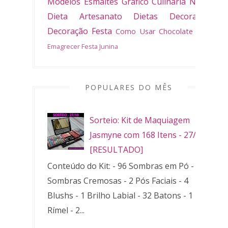
Modelos
Esmaltes
Gráfico
Culinária
Natal
Dieta
Artesanato
Dietas
Decoradas
Decoração
Festa
Como Usar
Chocolate
Bolo
Emagrecer
Festa Junina
POPULARES DO MÊS
Sorteio: Kit de Maquiagem
Jasmyne com 168 Itens - 27/10
[RESULTADO]
Conteúdo do Kit: - 96 Sombras em Pó - 32
Sombras Cremosas - 2 Pós Faciais - 4
Blushs - 1 Brilho Labial - 32 Batons - 1
Rímel - 2...