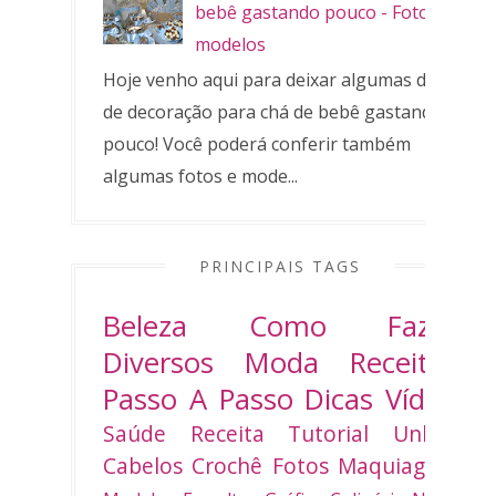
bebê gastando pouco - Fotos e
modelos
Hoje venho aqui para deixar algumas dicas
de decoração para chá de bebê gastando
pouco! Você poderá conferir também
algumas fotos e mode...
PRINCIPAIS TAGS
Beleza
Como Fazer
Diversos
Moda
Receitas
Passo A Passo
Dicas
Vídeo
Saúde
Receita
Tutorial
Unhas
Cabelos
Crochê
Fotos
Maquiagem