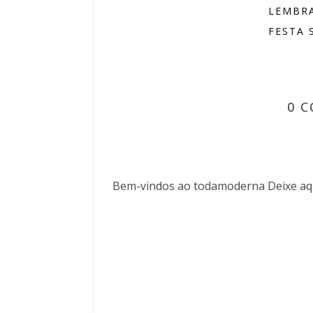
LEMBR
FESTA S
0 
Bem-vindos ao todamoderna Deixe aqu