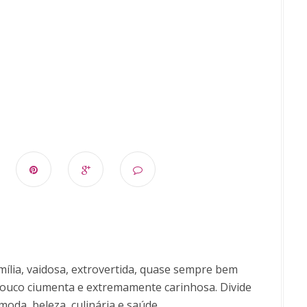
ília, vaidosa, extrovertida, quase sempre bem
uco ciumenta e extremamente carinhosa. Divide
moda, beleza, culinária e saúde.