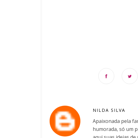
NILDA SILVA
Apaixonada pela fam
humorada, só um po
aqui suas ideias de 