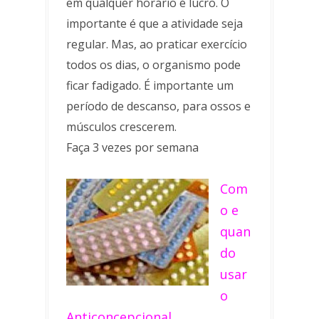
em qualquer horário é lucro. O
importante é que a atividade seja
regular. Mas, ao praticar exercício
todos os dias, o organismo pode
ficar fadigado. É importante um
período de descanso, para ossos e
músculos crescerem.
Faça 3 vezes por semana
Com
o e
quan
do
usar
o
Anticoncepcional