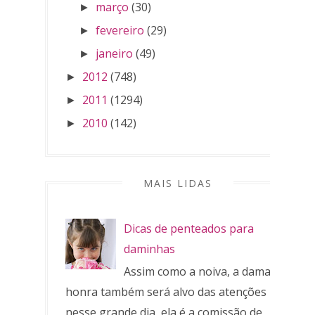
março
(30)
►
fevereiro
(29)
►
janeiro
(49)
►
2012
(748)
►
2011
(1294)
►
2010
(142)
►
MAIS LIDAS
Dicas de penteados para
daminhas
Assim como a noiva, a dama de
honra também será alvo das atenções
nesse grande dia, ela é a comissão de