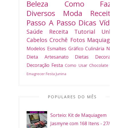
Beleza
Como Fazer
Diversos
Moda
Receitas
Passo A Passo
Dicas
Vídeo
Saúde
Receita
Tutorial
Unhas
Cabelos
Crochê
Fotos
Maquiagem
Modelos
Esmaltes
Gráfico
Culinária
Natal
Dieta
Artesanato
Dietas
Decoradas
Decoração
Festa
Como Usar
Chocolate
Bolo
Emagrecer
Festa Junina
POPULARES DO MÊS
Sorteio: Kit de Maquiagem
Jasmyne com 168 Itens - 27/10