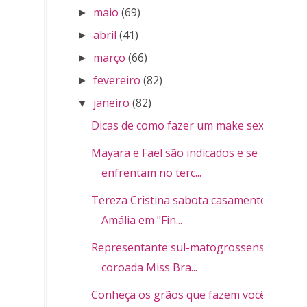
maio
(69)
►
abril
(41)
►
março
(66)
►
fevereiro
(82)
►
janeiro
(82)
▼
Dicas de como fazer um make sexy
Mayara e Fael são indicados e se
enfrentam no terc...
Tereza Cristina sabota casamento de
Amália em "Fin...
Representante sul-matogrossense é
coroada Miss Bra...
Conheça os grãos que fazem você