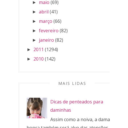
maio
(69)
►
abril
(41)
►
março
(66)
►
fevereiro
(82)
►
janeiro
(82)
►
2011
(1294)
►
2010
(142)
►
MAIS LIDAS
Dicas de penteados para
daminhas
Assim como a noiva, a dama de
honra também será alvo das atenções