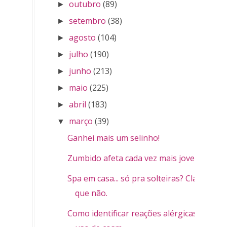
outubro
(89)
►
setembro
(38)
►
agosto
(104)
►
julho
(190)
►
junho
(213)
►
maio
(225)
►
abril
(183)
►
março
(39)
▼
Ganhei mais um selinho!
Zumbido afeta cada vez mais jovens
Spa em casa... só pra solteiras? Claro
que não.
Como identificar reações alérgicas ao