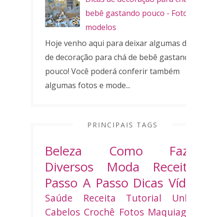
bebê gastando pouco - Fotos e
modelos
Hoje venho aqui para deixar algumas dicas
de decoração para chá de bebê gastando
pouco! Você poderá conferir também
algumas fotos e mode...
PRINCIPAIS TAGS
Beleza
Como Fazer
Diversos
Moda
Receitas
Passo A Passo
Dicas
Vídeo
Saúde
Receita
Tutorial
Unhas
Cabelos
Crochê
Fotos
Maquiagem