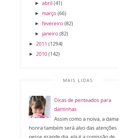
abril
(41)
►
março
(66)
►
fevereiro
(82)
►
janeiro
(82)
►
2011
(1294)
►
2010
(142)
►
MAIS LIDAS
Dicas de penteados para
daminhas
Assim como a noiva, a dama de
honra também será alvo das atenções
nesse grande dia, ela é a comissão de