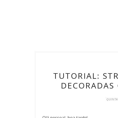
TUTORIAL: ST
DECORADAS C
QUINTA
Olá pessoal, boa tarde!