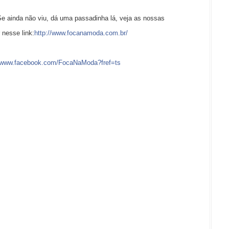
Se ainda não viu, dá uma passadinha lá, veja as nossas
 nesse link:
http://www.focanamoda.com.br/
//www.facebook.com/FocaNaModa?fref=ts