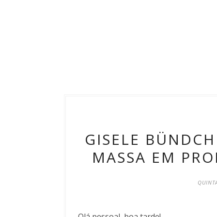
GISELE BÜNDCH
MASSA EM PRO
QUINTA
Olá pessoal, boa tarde!