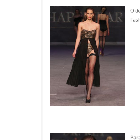
O de
Fas
Para