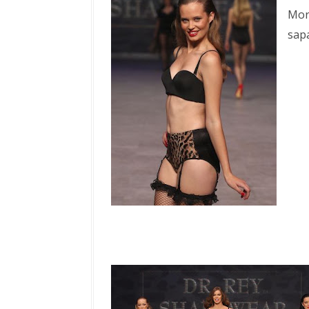
Mor
sap