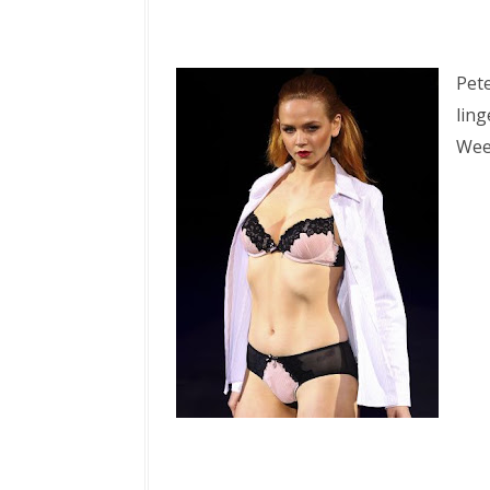
Pete
lin
Week