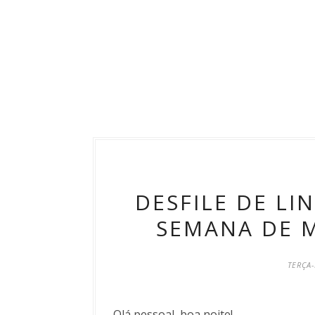
DESFILE DE LI
SEMANA DE 
TERÇA-
Olá pessoal, boa noite!