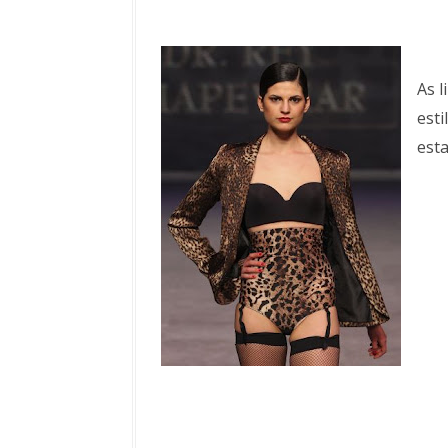
As 
esti
est