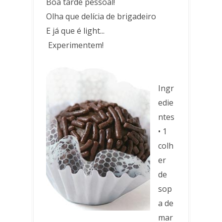
Boa tarde pessoal!
Olha que delícia de brigadeiro
E já que é light...
Experimentem!
Ingr
edie
ntes
• 1
colh
er
de
sop
a de
mar