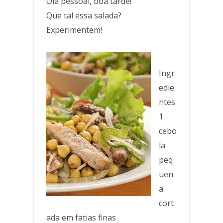
Olá pessoal, boa tarde!
Que tal essa salada?
Experimentem!
Ingr
edie
ntes
1
cebo
la
peq
uen
a
cort
ada em fatias finas