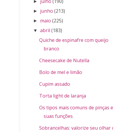
julho
(190)
►
junho
(213)
►
maio
(225)
►
abril
(183)
▼
Quiche de espinafre com queijo
branco
Cheesecake de Nutella
Bolo de mel e limão
Cupim assado
Torta light de laranja
Os tipos mais comuns de pinças e
suas funções
Sobrancelhas: valorize seu olhar com