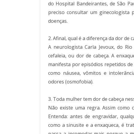
do Hospital Bandeirantes, de São Pau
preciso consultar um ginecologista 
doenças.
2. Afinal, qual é a diferença da dor de
A neurologista Carla Jevoux, do Rio 
cefaleia, ou dor de cabeça. A enxaq
manifesta por episódios repetidos d
como náusea, vômitos e intolerância
odores (osmofobia).
3. Toda mulher tem dor de cabeça nes
Não existe uma regra. Assim como c
Entenda: antes de engravidar, qualq
como a sinusite e a enxaqueca, é tr
passa a incomodar mais porque a mu