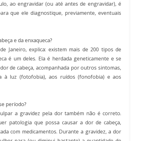
lo, ao engravidar (ou até antes de engravidar), é
para que ele diagnostique, previamente, eventuais
 cabeça e da enxaqueca?
de Janeiro, explica: existem mais de 200 tipos de
ueca é um deles. Ela é herdada geneticamente e se
e dor de cabeça, acompanhada por outros sintomas,
 à luz (fotofobia), aos ruídos (fonofobia) e aos
se período?
ulpar a gravidez pela dor também não é correto.
uer patologia que possa causar a dor de cabeça,
atada com medicamentos. Durante a gravidez, a dor
lher para (ou diminui bastante) a quantidade de