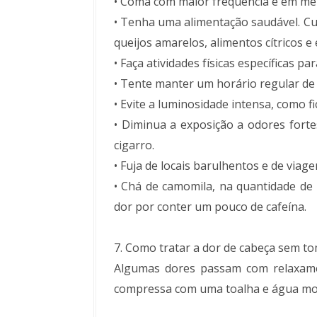
•
Coma com maior frequência e em me
•
Tenha uma alimentação saudável. Cu
queijos amarelos, alimentos cítricos e
•
Faça atividades físicas específicas pa
•
Tente manter um horário regular de 
•
Evite a luminosidade intensa, como fi
•
Diminua a exposição a odores forte
cigarro.
•
Fuja de locais barulhentos e de viage
•
Chá de camomila, na quantidade de 1
dor por conter um pouco de cafeína.
7. Como tratar a dor de cabeça sem t
Algumas dores passam com relaxame
compressa com uma toalha e água mor