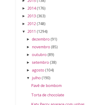
2015
(138)
►
2014
(176)
►
2013
(363)
►
2012
(748)
►
2011
(1294)
▼
dezembro
(91)
►
novembro
(85)
►
outubro
(89)
►
setembro
(38)
►
agosto
(104)
►
julho
(190)
▼
Pavê de bombom
Torta de chocolate
Katy Perry aparece com unhas