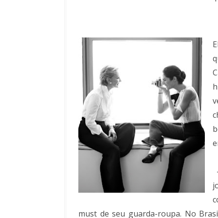
E
q
C
h
v
c
b
e
–
j
c
must de seu guarda-roupa. No Brasil