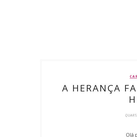
CA
A HERANÇA FA
H
QUARTA
Olá 